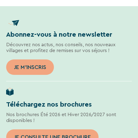
des
liens
de
désinscription
ou
en
Abonnez-vous à notre newsletter
écrivant
à
Découvrez nos actus, nos conseils, nos nouveaux
contact-
villages et profitez de remises sur vos séjours !
RGPD@vtf-
vacances.com.
JE M'INSCRIS
Plus
d’info
sur
notre
politique
de
Téléchargez nos brochures
confidentialité
sur
Nos brochures Été 2026 et Hiver 2026/2027 sont
la
disponibles !
page
mentions
légales
JE CONSULTE UNE BROCHURE