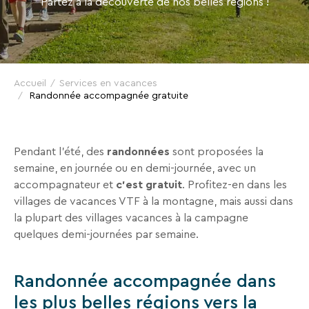
Partez à la découverte de nos belles régions !
VTF,
des
offres
exclusives
et
Accueil
Services en vacances
Randonnée accompagnée gratuite
des
bons
plans
Pendant l’été, des
randonnées
sont proposées la
pour
semaine, en journée ou en demi-journée, avec un
vos
accompagnateur et
c’est gratuit
. Profitez-en dans les
vacances
villages de vacances VTF à la montagne, mais aussi dans
!
la plupart des villages vacances à la campagne
quelques demi-journées par semaine.
Il
suffit
d’un
Randonnée accompagnée dans
clic
les plus belles régions vers la
!