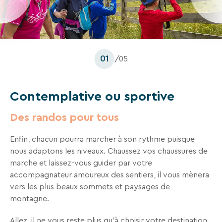
séjours
ou
conseils
pratiques
pour
01
/05
bien
préparer
vos
Contemplative ou sportive
prochaines
vacances.
Des randos pour tous
Enfin, chacun pourra marcher à son rythme puisque
Votre
nous adaptons les niveaux. Chaussez vos chaussures de
adresse
marche et laissez-vous guider par votre
mail
accompagnateur amoureux des sentiers, il vous mènera
vers les plus beaux sommets et paysages de
RECHERCHER
montagne.
Allez, il ne vous reste plus qu’à choisir votre destination