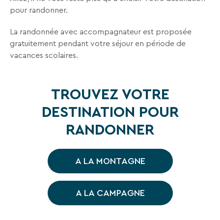
Une destination, un hôtel...
En
pour randonner.
renseignant
votre
La randonnée avec accompagnateur est proposée
adresse
gratuitement pendant votre séjour en période de
email
vous
vacances scolaires.
acceptez
de
recevoir
TROUVEZ VOTRE
la
newsletter
DESTINATION POUR
de
VTF.
RANDONNER
Vous
pouvez
vous
A LA MONTAGNE
désinscrire
à
tout
moment
A LA CAMPAGNE
à
l’aide