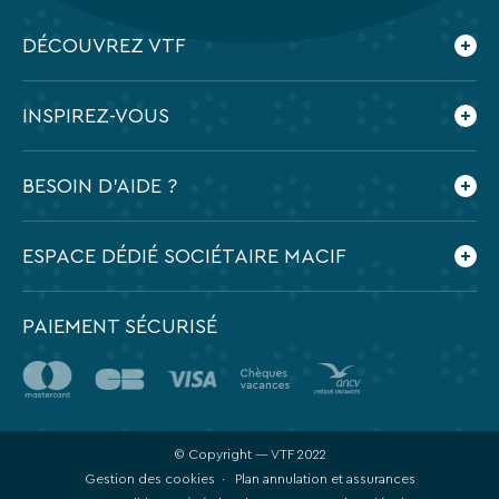
DÉCOUVREZ VTF
Qui sommes-nous ?
INSPIREZ-VOUS
Nos engagements
Le blog VTF
BESOIN D'AIDE ?
Feuilletez nos brochures
Application mobile VTF
Préparer mes vacances
ESPACE DÉDIÉ SOCIÉTAIRE MACIF
Contactez-nous
Foire aux questions
PAIEMENT SÉCURISÉ
© Copyright — VTF 2022
Gestion des cookies
Plan annulation et assurances