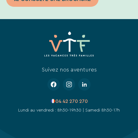
de
notre
site
web.
Suivez nos aventures
04 42 270 270
Lundi au vendredi : 8h30-19h30 | Samedi 8h30-17h