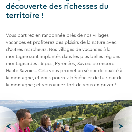
découverte des richesses du
Recevez
territoire !
tous
les
15
jours
,
Vous partirez en randonnée près de nos villages
directement
vacances et profiterez des plaisirs de la nature avec
dans
d’autres marcheurs. Nos villages de vacances à la
votre
montagne sont implantés dans les plus belles régions
boîte
montagnardes : Alpes, Pyrénées, Savoie ou encore
mail,
Haute Savoie… Cela vous promet un séjour de qualité à
toutes
la montagne, et vous pourrez bénéficier de l’air pur de
les
la montagne ; et vous auriez tort de vous en priver !
nouveautés,
bons
plans,
promos,
idées
de