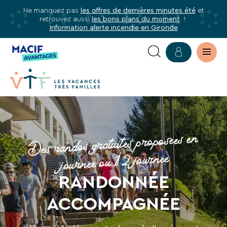
Ne manquez pas
les offres de dernières minutes été
et
✕
retrouvez aussi
les bons plans du moment
!
mer
Information alerte incendie en Gironde
Abonnez-
vous
à
notre
newsletter
RANDONNÉE
Abonnez-
ACCOMPAGNÉE
vous
Des randos gratuites proposées en
GRATUITE
pour
journée ou 1/2 journée
être
informé·e
RANDONNÉE
de
tous
ACCOMPAGNÉE
les
avantages