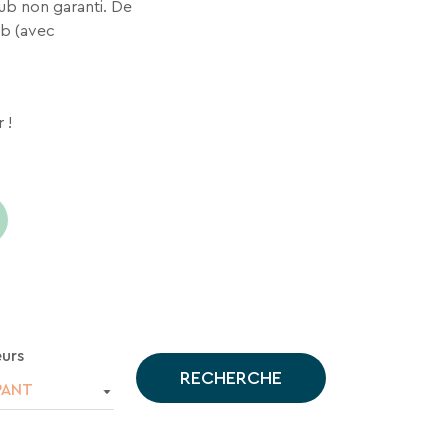
lub non garanti. De
ub (avec
 !
urs
RECHERCHE
PANT