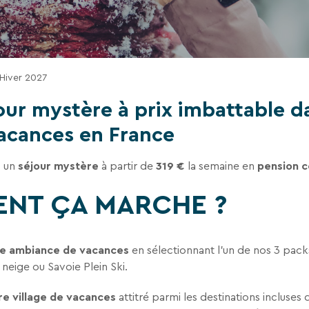
tez de recevoir la newsletter de VTF. Vous
 des liens de désinscription ou en écrivant
 Hiver 2027
ur notre politique de confidentialité sur la
our mystère à prix imbattable d
vacances en France
z un
séjour mystère
à partir de
319 €
la semaine en
pension 
NT ÇA MARCHE ?
tre ambiance de vacances
en sélectionnant l'un de nos 3 pack
 neige ou Savoie Plein Ski.
e village de vacances
attitré parmi les destinations incluses 