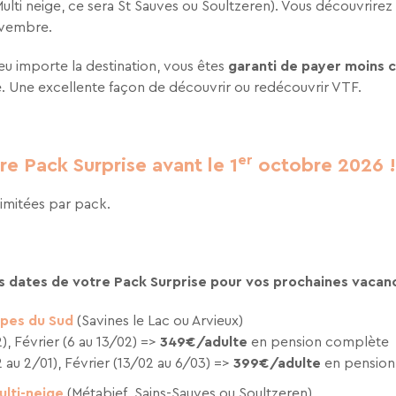
ulti neige, ce sera St Sauves ou Soultzeren). Vous découvrirez 
novembre.
u importe la destination, vous êtes
garanti de payer moins 
e. Une excellente façon de découvrir ou redécouvrir VTF.
er
e Pack Surprise avant le 1
octobre 2026 !
limitées par pack.
es dates de votre Pack Surprise pour vos prochaines vacanc
pes du Sud
(Savines le Lac ou Arvieux)
), Février (6 au 13/02) =>
349€/adulte
en pension complète
 au 2/01), Février (13/02 au 6/03) =>
399€/adulte
en pension
ulti-neige
(Métabief, Sains-Sauves ou Soultzeren)