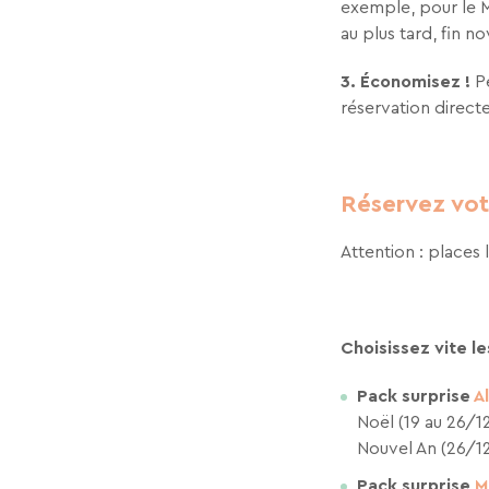
exemple, pour le M
au plus tard, fin 
3. Économisez
!
Pe
réservation direct
Réservez votr
Attention : places 
Choisissez vite l
Pack surprise
Al
Noël (19 au 26/12
Nouvel An (26/12
Pack surprise
M