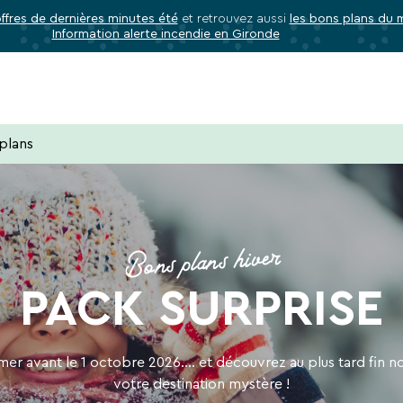
offres de dernières minutes été
et retrouvez aussi
les bons plans du
Information alerte incendie en Gironde
✕
Fermer
Abonnez-vous à notre newslette
plans
 de tous les avantages VTF, des offres excl
Bons plans hiver
PACK SURPRISE
rectement dans votre boîte mail, toutes les nouveautés, bons p
acances.
mer avant le 1 octobre 2026.... et découvrez au plus tard fin
votre destination mystère !