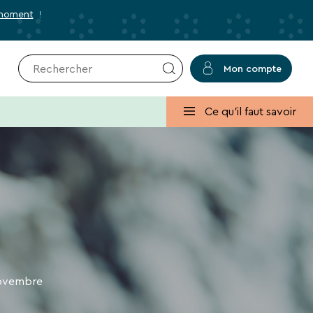
 moment
!
Mon compte
r
✕
Fermer
Ce qu'il faut savoir
usives et des bons plans pour vos
lans, promos, idées de séjours ou conseils
 novembre