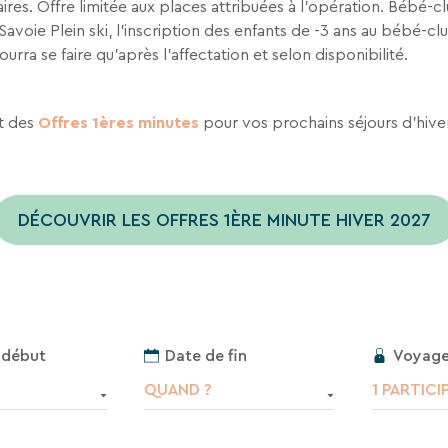
ires. Offre limitée aux places attribuées à l’opération. Bébé-c
Savoie Plein ski, l’inscription des enfants de -3 ans au bébé-cl
urra se faire qu’après l’affectation et selon disponibilité.
t des
Offres 1ères minutes
pour vos prochains séjours d'hiver
DÉCOUVRIR LES OFFRES 1ÈRE MINUTE HIVER 2027
RECHERCHER
Voyage
 début
Date de fin
Une destination, un hôtel...
1 PARTICI
QUAND ?