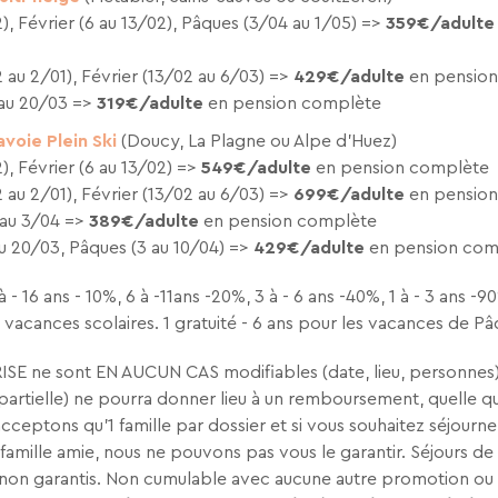
), Février (6 au 13/02), Pâques (3/04 au 1/05) =>
359€/adulte
 au 2/01), Février (13/02 au 6/03) =>
429€/adulte
en pensio
 au 20/03 =>
319€/adulte
en pension complète
avoie Plein Ski
(Doucy, La Plagne ou Alpe d'Huez)
), Février (6 au 13/02) =>
549€/adulte
en pension complète
 au 2/01), Février (13/02 au 6/03) =>
699€/adulte
en pensio
 au 3/04 =>
389€/adulte
en pension complète
au 20/03, Pâques (3 au 10/04) =>
429€/adulte
en pension com
 à - 16 ans - 10%, 6 à -11ans -20%, 3 à - 6 ans -40%, 1 à - 3 ans -90
s vacances scolaires. 1 gratuité - 6 ans pour les vacances de Pâ
SE ne sont EN AUCUN CAS modifiables (date, lieu, personnes)
artielle) ne pourra donner lieu à un remboursement, quelle qu’
acceptons qu’1 famille par dossier et si vous souhaitez séjour
famille amie, nous ne pouvons pas vous le garantir. Séjours de 
non garantis. Non cumulable avec aucune autre promotion ou 